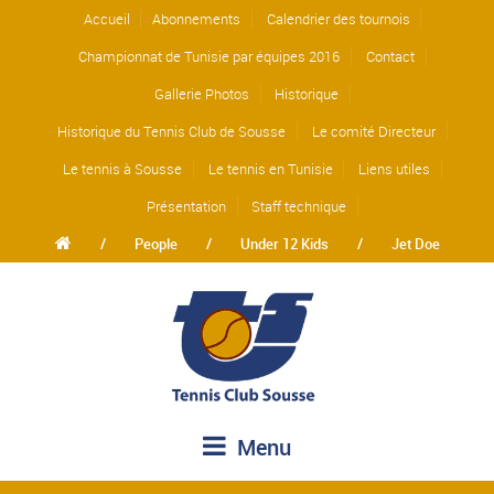
Accueil
Abonnements
Calendrier des tournois
Championnat de Tunisie par équipes 2016
Contact
Gallerie Photos
Historique
Historique du Tennis Club de Sousse
Le comité Directeur
Le tennis à Sousse
Le tennis en Tunisie
Liens utiles
Présentation
Staff technique
/
People
/
Under 12 Kids
/
Jet Doe
Menu