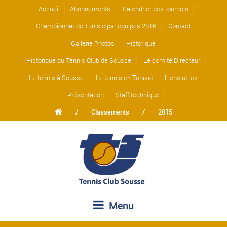
Accueil
Abonnements
Calendrier des tournois
Championnat de Tunisie par équipes 2016
Contact
Gallerie Photos
Historique
Historique du Tennis Club de Sousse
Le comité Directeur
Le tennis à Sousse
Le tennis en Tunisie
Liens utiles
Présentation
Staff technique
/
Classements
/
2015
Menu