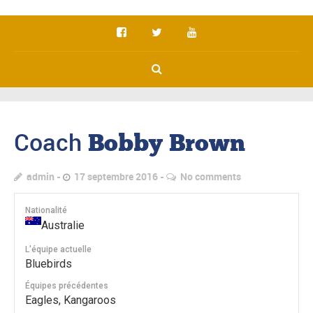
Coach
Bobby Brown
admin
17 septembre 2016
No comments
Nationalité
Australie
L'équipe actuelle
Bluebirds
Équipes précédentes
Eagles, Kangaroos