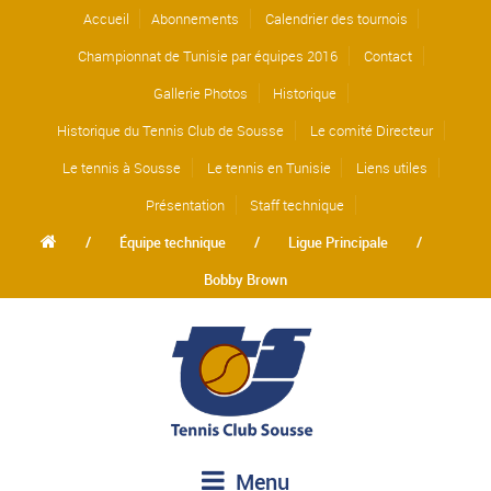
Accueil
Abonnements
Calendrier des tournois
Championnat de Tunisie par équipes 2016
Contact
Gallerie Photos
Historique
Historique du Tennis Club de Sousse
Le comité Directeur
Le tennis à Sousse
Le tennis en Tunisie
Liens utiles
Présentation
Staff technique
/
Équipe technique
/
Ligue Principale
/
Bobby Brown
Menu